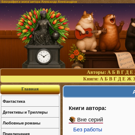
Биография и книги автора Александр Александров
Авторы:
А
Б
В
Г
Д
Е
Книги:
А
Б
В
Г
Д
Е
Ж
Главная
Фантастика
Книги автора:
Детективы и Триллеры
Вне серий
Любовные романы
Без работы
Приключения