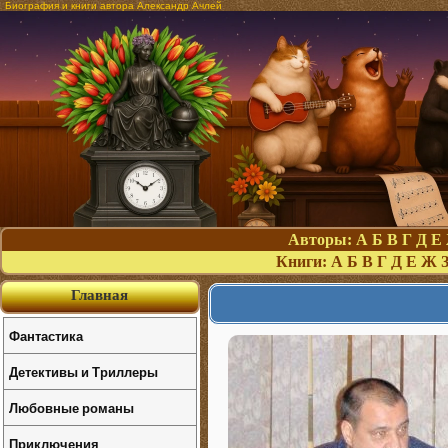
Биография и книги автора Александр Ачлей
Авторы:
А
Б
В
Г
Д
Е
Книги:
А
Б
В
Г
Д
Е
Ж
Главная
Фантастика
Детективы и Триллеры
Любовные романы
Приключения