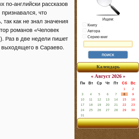
х по-английски рассказов
 признавался, что
Ищем:
 так как не знал значения
Книгу
втор романов «Человек
Автора
Серию книг
). Раз в две недели пишет
, выходящего в Сараево.
Календарь
« Август 2026 »
Пн
Вт
Ср
Чт
Пт
Сб
Вс
1
2
3
4
5
6
7
8
9
10
11
12
13
14
15
16
17
18
19
20
21
22
23
24
25
26
27
28
29
30
31