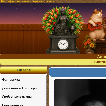
Биография и книги автора Александар Хемон
Авт
Книги
Главная
Фантастика
Детективы и Триллеры
Любовные романы
Приключения