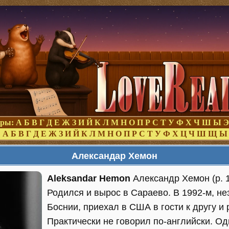
оры:
А
Б
В
Г
Д
Е
Ж
З
И
Й
К
Л
М
Н
О
П
Р
С
Т
У
Ф
Х
Ч
Ш
Ы
Э
:
А
Б
В
Г
Д
Е
Ж
З
И
Й
К
Л
М
Н
О
П
Р
С
Т
У
Ф
Х
Ц
Ч
Ш
Щ
Ы
Александар Хемон
Aleksandar Hemon
Александр Хемон (р. 1
Родился и вырос в Сараево. В 1992-м, не
Боснии, приехал в США в гости к другу и
Практически не говорил по-английски. Од