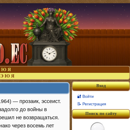
Ю
Я
Э
Ю
Я
Вход
🔐 Войти
964) — прозаик, эссеист.
📝 Регистрация
задолго до войны в
Поиск по сайту
 решил не возвращаться.
нако через восемь лет