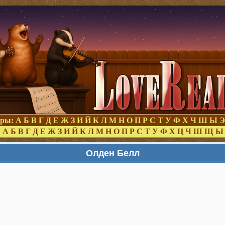
оры:
А
Б
В
Г
Д
Е
Ж
З
И
Й
К
Л
М
Н
О
П
Р
С
Т
У
Ф
Х
Ч
Ш
Ы
Э
:
А
Б
В
Г
Д
Е
Ж
З
И
Й
К
Л
М
Н
О
П
Р
С
Т
У
Ф
Х
Ц
Ч
Ш
Щ
Ы
Олден Белл