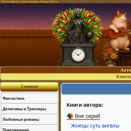
Биография и книги автора Олден Белл
Авт
Книги
Главная
Фантастика
Книги автора:
Детективы и Триллеры
Вне серий
Любовные романы
Жнецы суть ангелы
Приключения