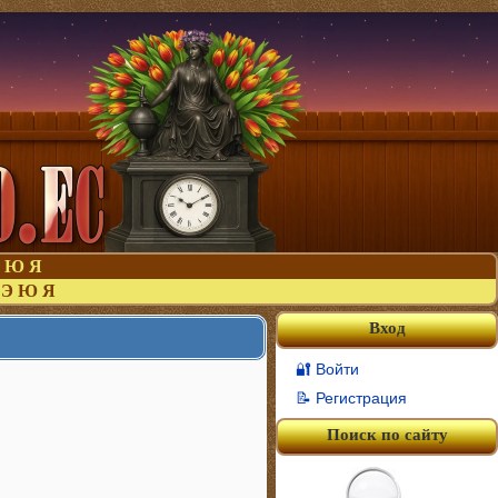
Ю
Я
Э
Ю
Я
Вход
🔐 Войти
📝 Регистрация
Поиск по сайту