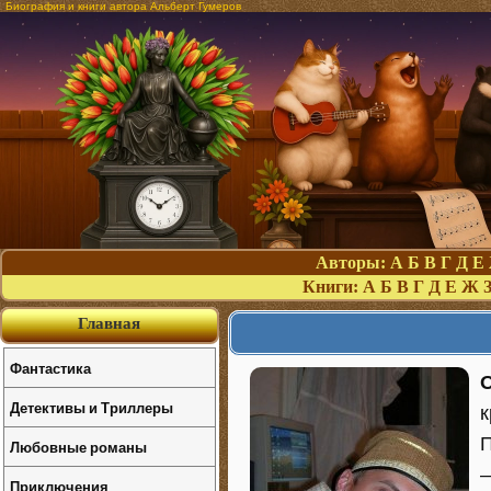
Биография и книги автора Альберт Гумеров
Авторы:
А
Б
В
Г
Д
Е
Книги:
А
Б
В
Г
Д
Е
Ж
Главная
Фантастика
О
Детективы и Триллеры
к
П
Любовные романы
—
Приключения