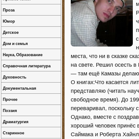
м
Проза
Р
Юмор
ч
п
Детское
с
Дом и семья
н
Наука, Образование
места, что ни в сказке ск
на свете. Решил осесть в
Справочная литература
— там ещё Камазы делаю
Духовность
О книгах:Что касается ли
Документальная
представляю (читать науч
Прочее
свободное время). До 199
переваривал, поскольку 
Поэзия
Однако, вместе с поздра
Драматургия
хороший человек принёс
Старинное
Саймака и Роберта Хайнла