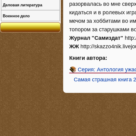
разорвалась во мне сверх
Деловая литература
кидаться и в ролевых игра
Военное дело
мечом за хоббитами во им
топором за старушками во
Журнал "Самиздат"
http
ЖЖ
http://skazzo4nik.livej
Книги автора:
Серия: Антология ужас
Самая страшная книга 