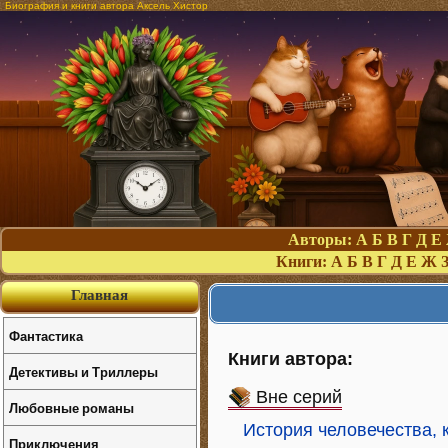
Биография и книги автора Аксель Хистор
Авторы:
А
Б
В
Г
Д
Е
Книги:
А
Б
В
Г
Д
Е
Ж
Главная
Фантастика
Книги автора:
Детективы и Триллеры
Вне серий
Любовные романы
История человечества, 
Приключения