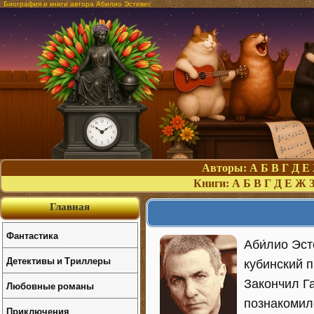
Биография и книги автора Абилио Эстевес
Авторы:
А
Б
В
Г
Д
Е
Книги:
А
Б
В
Г
Д
Е
Ж
Главная
Фантастика
Аби́лио Эсте
Детективы и Триллеры
кубинский п
Закончил Га
Любовные романы
познакомил
Приключения