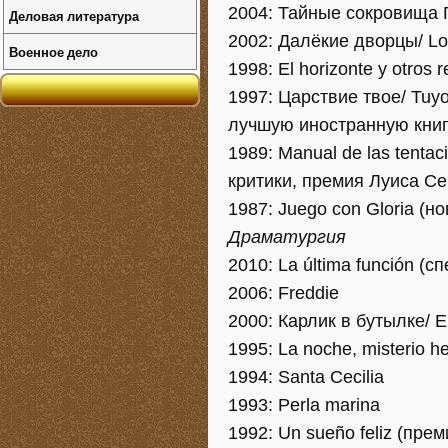
2004: Тайные сокровища Г
Деловая литература
2002: Далёкие дворцы/ Los
Военное дело
1998: El horizonte y otros
1997: Царствие твое/ Tuyo
лучшую иностранную книг
1989: Manual de las tenta
критики, премия Луиса С
1987: Juego con Gloria (н
Драматургия
2010: La última función (с
2006: Freddie
2000: Карлик в бутылке/ El
1995: La noche, misterio her
1994: Santa Cecilia
1993: Perla marina
1992: Un sueño feliz (прем