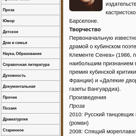
издательств
Проза
кастристско
Юмор
Барселоне.
Творчество
Детское
Первоначальную известно
Дом и семья
драмой о кубинском поэт
Наука, Образование
Клементе Сенеа» (1986, п
наибольшим признанием п
Справочная литература
премия кубинской критики
Духовность
Франции) и «Далекие двор
Документальная
газеты Вангуардиа).
Прочее
Произведения
Проза
Поэзия
2010: Русский танцовщик в
Драматургия
(роман)
Старинное
2008: Спящий мореплавате