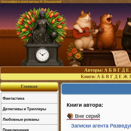
Биография и книги автора А. Ольшанский
Авторы:
А
Б
В
Г
Д
Е
Книги:
А
Б
В
Г
Д
Е
Ж
Главная
Фантастика
Книги автора:
Детективы и Триллеры
Вне серий
Любовные романы
Записки агента Разведу
Приключения