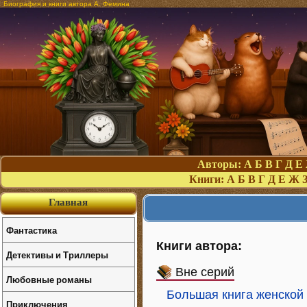
Биография и книги автора А. Фемина
Авторы:
А
Б
В
Г
Д
Е
Книги:
А
Б
В
Г
Д
Е
Ж
Главная
Фантастика
Книги автора:
Детективы и Триллеры
Вне серий
Любовные романы
Большая книга женской
Приключения